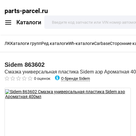
parts-parcel.ru
Каталоги
ЛК
Каталоги групп
Ред.каталоги
Wh-каталоги
Carbase
Сторонние к
Sidem
863602
Смазка универсальная пластика Sidem аэр Ароматная 4
О бренде Sidem
0 оценок