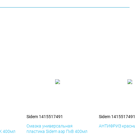
Sidem 1415517491
Sidem 141551749
я
Смазка универсальная
АНТИФРИЗ красны
иК 400мл
пластика Sidem аэр ПхВ 400мл