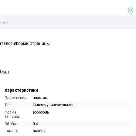
аталоги
Формы
Страницы
00мл
Характеристики
Применение:
пластик
Тип:
Смазка универсальная
Форма
аэрозоль
выпуска:
Объём, л:
0.4
EAN-13:
863602