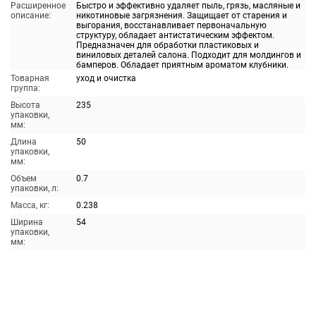
Расширенное
Быстро и эффективно удаляет пыль, грязь, масляные и
описание:
никотиновые загрязнения. Защищает от старения и
выгорания, восстанавливает первоначальную
структуру, обладает антистатическим эффектом.
Предназначен для обработки пластиковых и
виниловых деталей салона. Подходит для молдингов и
бамперов. Обладает приятным ароматом клубники.
Товарная
уход и очистка
группа:
Высота
235
упаковки,
мм:
Длина
50
упаковки,
мм:
Объем
0.7
упаковки, л:
Масса, кг:
0.238
Ширина
54
упаковки,
мм: