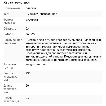
Характеристики
Применение:
пластик
Тип:
Смазка универсальная
Форма
аэрозоль
выпуска:
Объём, л:
0.4
EAN-13:
863722
Расширенное
Быстро и эффективно удаляет пыль, грязь, масляные и
описание:
никотиновые загрязнения. Защищает от старения и
выгорания, восстанавливает первоначальную
структуру, обладает антистатическим эффектом.
Предназначен для обработки пластиковых и
виниловых деталей салона. Подходит для молдингов и
бамперов. Обладает приятным ароматом клубники.
Товарная
уход и очистка
группа:
Высота
235
упаковки,
мм:
Длина
50
упаковки,
мм:
Объем
0.7
упаковки, л: