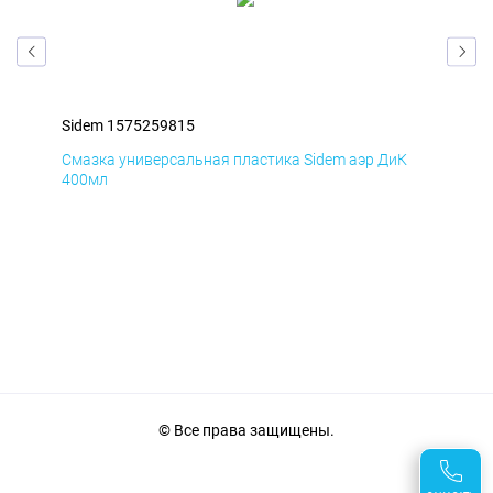
Sidem 1575259815
Sid
Д
Смазка универсальная пластика Sidem аэр ДиК
Сма
400мл
40
© Все права защищены.