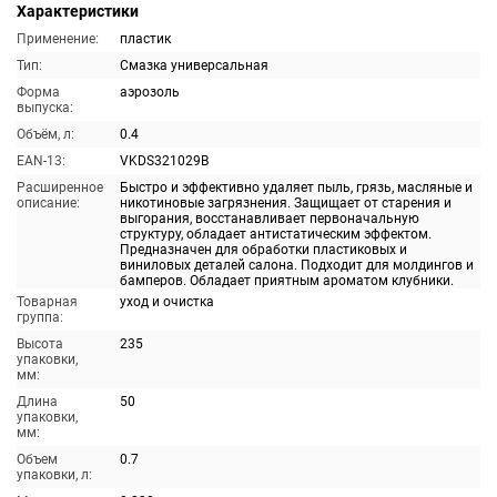
Характеристики
Применение:
пластик
Тип:
Смазка универсальная
Форма
аэрозоль
выпуска:
Объём, л:
0.4
EAN-13:
VKDS321029B
Расширенное
Быстро и эффективно удаляет пыль, грязь, масляные и
описание:
никотиновые загрязнения. Защищает от старения и
выгорания, восстанавливает первоначальную
структуру, обладает антистатическим эффектом.
Предназначен для обработки пластиковых и
виниловых деталей салона. Подходит для молдингов и
бамперов. Обладает приятным ароматом клубники.
Товарная
уход и очистка
группа:
Высота
235
упаковки,
мм:
Длина
50
упаковки,
мм:
Объем
0.7
упаковки, л: