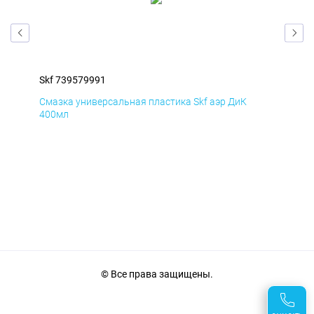
Skf 739579991
Skf
Смазка универсальная пластика Skf аэр ДиК
Сма
400мл
40
© Все права защищены.