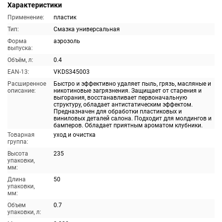
Характеристики
Применение:
пластик
Тип:
Смазка универсальная
Форма
аэрозоль
выпуска:
Объём, л:
0.4
EAN-13:
VKDS345003
Расширенное
Быстро и эффективно удаляет пыль, грязь, масляные и
описание:
никотиновые загрязнения. Защищает от старения и
выгорания, восстанавливает первоначальную
структуру, обладает антистатическим эффектом.
Предназначен для обработки пластиковых и
виниловых деталей салона. Подходит для молдингов и
бамперов. Обладает приятным ароматом клубники.
Товарная
уход и очистка
группа:
Высота
235
упаковки,
мм:
Длина
50
упаковки,
мм:
Объем
0.7
упаковки, л: