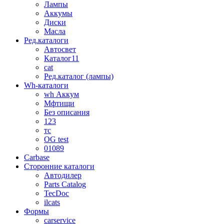
Лампы
Аккумы
Диски
Масла
Ред.каталоги
Автосвет
Каталог11
cat
Ред.каталог (лампы)
Wh-каталоги
wh Аккум
Мфтищи
Без описания
123
тс
OG test
01089
Carbase
Сторонние каталоги
Автодилер
Parts Catalog
TecDoc
ilcats
Формы
carservice