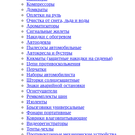
Компрессоры
Домкраты
Оплетки на руль
Очистка от снега, льда и воды
Ароматизаторы
Сигнальные жилеты
Накидки с обогревом
Автоодеяла
Пылесосы автомобильные
Автокресла и бустеры
Кикматы (защитные накидки на сиденья)
Цепи противоскольжения
Перчатки
Наборы автомобилиста
Шторки солнцезащитные
Знаки аварийной остановки
Огнетушители
Ремкомплекты шин
Изоленты
Брызговики универсальные
Фонари портативные
Коврики влаговпитывающие
Видеорегистраторы
Тенты-чехлы
Противоугонные механические устройства