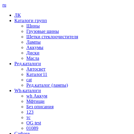
ru
ЛК
Каталоги групп
Шины
Грузовые шины
Щетки стеклоочистителя
Лампы
Аккумы
Диски
Масла
Ред.каталоги
Автосвет
Каталог11
cat
Ред.каталог (лампы)
Wh-каталоги
wh Аккум
Мфтищи
Без описания
123
тс
OG test
01089
Carbase