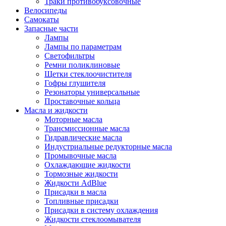
Траки противобуксовочные
Велосипеды
Самокаты
Запасные части
Лампы
Лампы по параметрам
Светофильтры
Ремни поликлиновые
Щетки стеклоочистителя
Гофры глушителя
Резонаторы универсальные
Проставочные кольца
Масла и жидкости
Моторные масла
Трансмиссионные масла
Гидравлические масла
Индустриальные редукторные масла
Промывочные масла
Охлаждающие жидкости
Тормозные жидкости
Жидкости AdBlue
Присадки в масла
Топливные присадки
Присадки в систему охлаждения
Жидкости стеклоомывателя