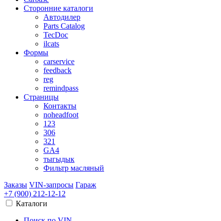
Сторонние каталоги
Автодилер
Parts Catalog
TecDoc
ilcats
Формы
carservice
feedback
reg
remindpass
Страницы
Контакты
noheadfoot
123
306
321
GA4
тыгыдык
Фильтр масляный
Заказы
VIN-запросы
Гараж
+7 (900)
212-12-12
Каталоги
Поиск по VIN