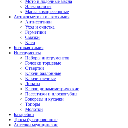
Мото и лодочные масла
Электролиты
Масла компрессорные
Автокосметика и автохимия
Антисептики
Уход и очистка
Герметики
Смазки
Клеи
Бытовая химия
Инструменты
Наборы инструментов
Головки торцевые
Отвертки
Ключи баллонные
Ключи гаечные
Лопаты
Ключи динамометрические
Пассатижи и плоскогубцы
Бокорезы и кусачки
Топоры
Молотки
Батарейки
Тросы буксировочные
Аптечки медицинские