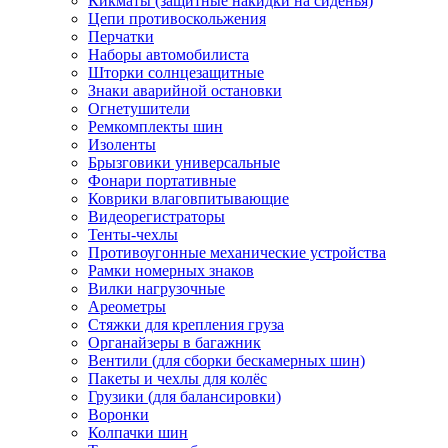
Кикматы (защитные накидки на сиденья)
Цепи противоскольжения
Перчатки
Наборы автомобилиста
Шторки солнцезащитные
Знаки аварийной остановки
Огнетушители
Ремкомплекты шин
Изоленты
Брызговики универсальные
Фонари портативные
Коврики влаговпитывающие
Видеорегистраторы
Тенты-чехлы
Противоугонные механические устройства
Рамки номерных знаков
Вилки нагрузочные
Ареометры
Стяжки для крепления груза
Органайзеры в багажник
Вентили (для сборки бескамерных шин)
Пакеты и чехлы для колёс
Грузики (для балансировки)
Воронки
Колпачки шин