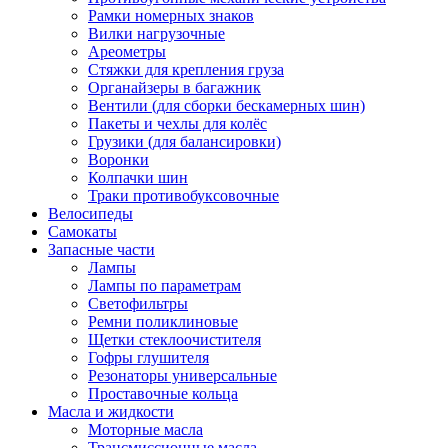
Рамки номерных знаков
Вилки нагрузочные
Ареометры
Стяжки для крепления груза
Органайзеры в багажник
Вентили (для сборки бескамерных шин)
Пакеты и чехлы для колёс
Грузики (для балансировки)
Воронки
Колпачки шин
Траки противобуксовочные
Велосипеды
Самокаты
Запасные части
Лампы
Лампы по параметрам
Светофильтры
Ремни поликлиновые
Щетки стеклоочистителя
Гофры глушителя
Резонаторы универсальные
Проставочные кольца
Масла и жидкости
Моторные масла
Трансмиссионные масла