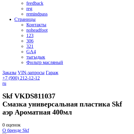
feedback
reg
remindpass
Страницы
Контакты
noheadfoot
123
306
321
GA4
тыгыдык
Фильтр масляный
Заказы
VIN-запросы
Гараж
+7 (900)
212-12-12
ru
Skf
VKDS811037
Смазка универсальная пластика Skf
аэр Ароматная 400мл
0 оценок
О бренде Skf