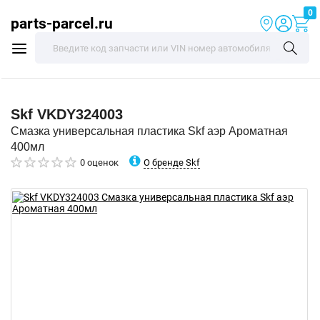
0
parts-parcel.ru
Skf
VKDY324003
Смазка универсальная пластика Skf аэр Ароматная
400мл
О бренде Skf
0 оценок