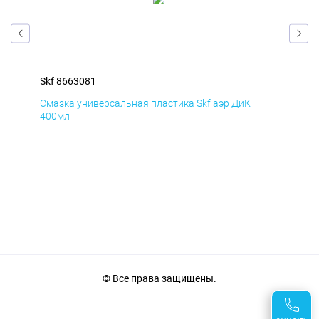
Skf 8663081
Skf
Смазка универсальная пластика Skf аэр ДиК
Сма
400мл
40
© Все права защищены.