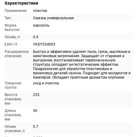
Характеристики
Применение:
пластик
Тип:
Смазка универсальная
Форма
аэрозоль
выпуска:
Объём, л:
0.4
EAN-13:
VKDY324003
Расширенное
Быстро и эффективно удаляет пыль, грязь, масляные и
описание:
никотиновые загрязнения. Защищает от старения и
выгорания, восстанавливает первоначальную
структуру, обладает антистатическим эффектом.
Предназначен для обработки пластиковых и
виниловых деталей салона. Подходит для молдингов и
бамперов. Обладает приятным ароматом клубники.
Товарная
уход и очистка
группа:
Высота
235
упаковки,
мм:
Длина
50
упаковки,
мм:
Объем
0.7
упаковки, л: